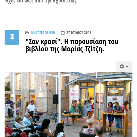
Ήχος και Φως από την ΗχοΟπτική.
UNCATEGORISED
27 ΙΟΥΛΊΟΥ 2013
"Σαν κρασί". Η παρουσίαση του
βιβλίου της Μαρίας Τζίτζη.