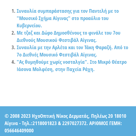
Συναυλία συμπαράστασης για τον Παντελή με το
"Μουσικό Σχήμα Αίγινας" στο προαύλιο του
Κυβερνείου.
Με τζαζ και Δώρο Δημοσθένους το φινάλε του 7ου
Διεθνούς Μουσικού Φεστιβάλ Αίγινας.
Συναυλία με την Αρλέτα και τον Τάκη Φαραζή. Από το
7ο Διεθνές Μουσικό Φεστιβάλ Αίγινας.
"Ας θυμηθούμε χωρίς νοσταλγία". Στο Μικρό Θέατρο
Ιάσονα Μολφέση, στην Παχεία Ράχη.
© 2008 2023 ΗχοΟπτική Νίκος Δερματάς, Πηλέως 20 18010
Αίγινα - Τηλ.:2118001823 & 2297027372. ΑΡΙΘΜΟΣ ΓΕΜΗ:
056646409000