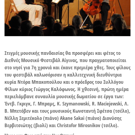
Στιγμές μουσικής πανδαισίας θα προσφέρει και φέτος το
Διεθνές Μουσικό Φεστιβάλ Αίγινας, που πραγματοποιείται
στο νησί για 7η χρονιά και έκανε πρεμιέρα χθες. Τους φίλους
του φεστιβάλ καλωσόρισαν η καλλιτεχνική διευθύντρια
κυρία Ντόρα Μπακοπούλου και ο πρόεδρος του Συλλόγου
Φίλων κύριος Γιώργος Καλόφωνος. Η χθεσινή, πρώτη ημέρα
περιελάμβανε συναυλία μουσικής δωματίου σε έργα των:
Έντβ. Γκριγκ, Γ. Μπραμς, K. Szymanowski, R. Maciejewski, Λ.
Β. Μπετόβεν και τους μουσικούς Κωνσταντή Σφέτσα (τσέλο),
Νέλλη Σεμιτέκολο (πιάνο) Akane Sakai (πιάνο) Διονύσης
Bερβιτσιώτης (βιολί) και Christofor Mirosnikov (τσέλο).